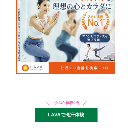
＼ 手ぶら体験0円 ／
LAVAで滝汗体験