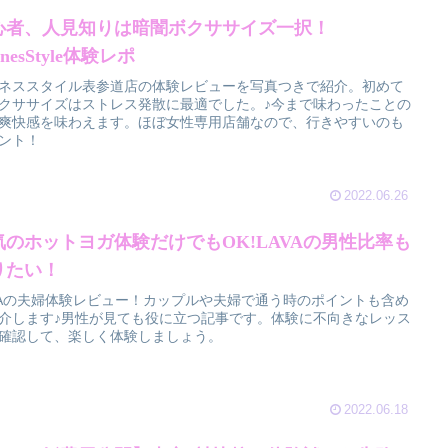
心者、人見知りは暗闇ボクササイズ一択！
rnesStyle体験レポ
ネススタイル表参道店の体験レビューを写真つきで紹介。初めて
クササイズはストレス発散に最適でした。♪今まで味わったことの
爽快感を味わえます。ほぼ女性専用店舗なので、行きやすいのも
ント！
2022.06.26
気のホットヨガ体験だけでもOK!LAVAの男性比率も
りたい！
VAの夫婦体験レビュー！カップルや夫婦で通う時のポイントも含め
介します♪男性が見ても役に立つ記事です。体験に不向きなレッス
確認して、楽しく体験しましょう。
2022.06.18