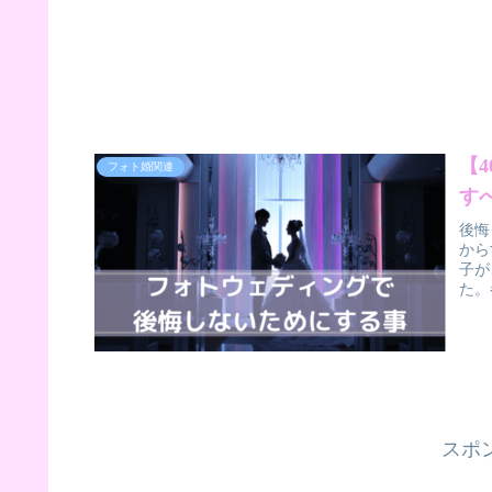
【
フォト婚関連
す
後悔
から
子が
た。
スポ