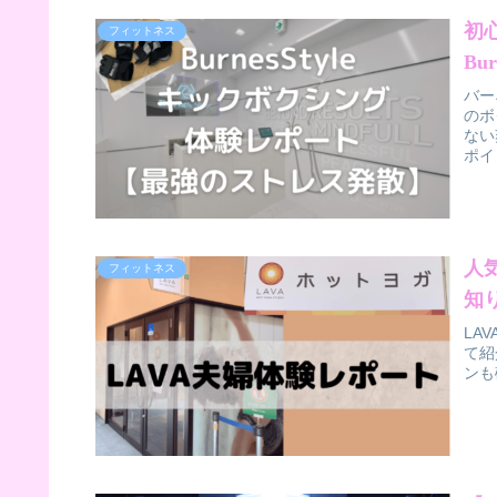
初
フィットネス
Bu
バー
のボ
ない
ポイ
人
フィットネス
知
LA
て紹
ンも