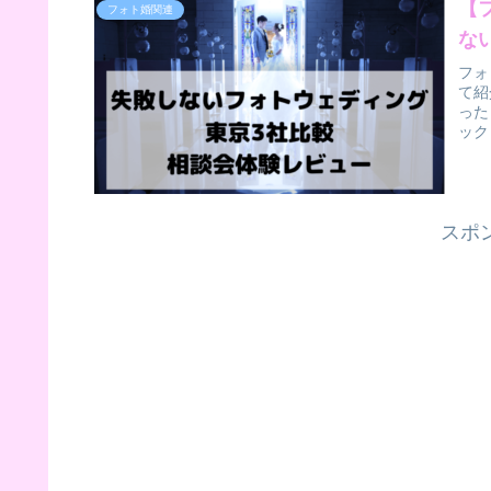
【
フォト婚関連
な
フォ
て紹
った
ック
スポ