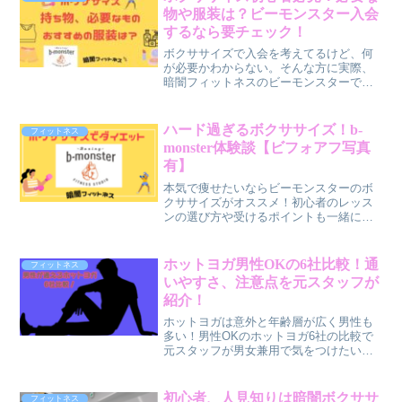
物や服装は？ビーモンスター入会
するなら要チェック！
ボクササイズで入会を考えてるけど、何
が必要かわからない。そんな方に実際、
暗闇フィットネスのビーモンスターで体
験して必要なものを元ホットヨガスタッ
フが紹介します！
ハード過ぎるボクササイズ！b-
フィットネス
monster体験談【ビフォアフ写真
有】
本気で痩せたいならビーモンスターのボ
クササイズがオススメ！初心者のレッス
ンの選び方や受けるポイントも一緒に紹
介します♪短期集中で引き締まった体を手
に入れたいなら、今すぐお得なトライア
ルレッスンへ♪
ホットヨガ男性OKの6社比較！通
フィットネス
いやすさ、注意点を元スタッフが
紹介！
ホットヨガは意外と年齢層が広く男性も
多い！男性OKのホットヨガ6社の比較で
元スタッフが男女兼用で気をつけたい点
など紹介します♪カップルや夫婦で通いた
い方にも参考になると思います。
初心者、人見知りは暗闇ボクササ
フィットネス