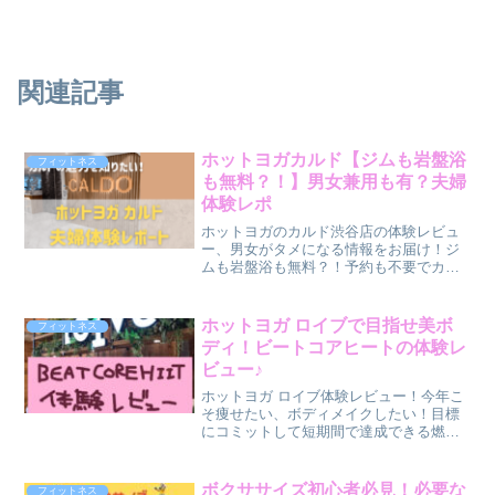
関連記事
ホットヨガカルド【ジムも岩盤浴
フィットネス
も無料？！】男女兼用も有？夫婦
体験レポ
ホットヨガのカルド渋谷店の体験レビュ
ー、男女がタメになる情報をお届け！ジ
ムも岩盤浴も無料？！予約も不要でカル
ドはお得がいっぱい。通った事もあるの
で色々お伝えできます♪
ホットヨガ ロイブで目指せ美ボ
フィットネス
ディ！ビートコアヒートの体験レ
ビュー♪
ホットヨガ ロイブ体験レビュー！今年こ
そ痩せたい、ボディメイクしたい！目標
にコミットして短期間で達成できる燃焼
系レッスン「ビートコアヒート」を今す
ぐチェック！
ボクササイズ初心者必見！必要な
フィットネス