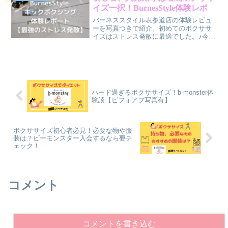
イズ一択！BurnesStyle体験レポ
バーネススタイル表参道店の体験レビュ
ーを写真つきで紹介。初めてのボクササ
イズはストレス発散に最適でした。♪今ま
で味わったことのない爽快感を味わえま
す。ほぼ女性専用店舗なので、行きやす
いのもポイント！
ハード過ぎるボクササイズ！b-monster体
験談【ビフォアフ写真有】
ボクササイズ初心者必見！必要な物や服
装は？ビーモンスター入会するなら要チ
ェック！
コメント
コメントを書き込む