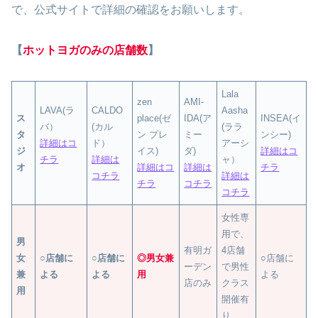
で、公式サイトで詳細の確認をお願いします。
【
ホットヨガのみの店舗数
】
Lala
zen
AMI-
LAVA(ラ
CALDO
Aasha
ス
place(ゼ
IDA(ア
INSEA(イ
バ）
(カル
(ララ
タ
ン プレ
ミー
ンシー)
詳細はコ
ド）
アーシ
ジ
イス)
ダ)
詳細はコ
チラ
詳細は
ャ）
オ
詳細はコ
詳細は
チラ
コチラ
詳細は
チラ
コチラ
コチラ
女性専
用で、
男
有明ガ
4店舗
女
○店舗に
○店舗に
◎
男女兼
○店舗に
ーデン
で男性
兼
よる
よる
用
よる
店のみ
クラス
用
開催有
り