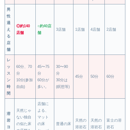
男
性
通
◎約140
○約40店
え
3店舗
1店舗
4店舗
2店舗
店舗
舗
る
店
舗
レ
ッ
60分、70
45〜75
30〜90
ス
分
分
分
45分
50分
60分
ン
10分(参加
60分が
30分は
時
自由)
多い。
(瞑想等)
間
店舗に
天然じゃ
よる、
溶
ない独自
マット
岩
天然の
天然の
富士の溶
の似た床
の床
普通の床
ヨ
溶岩石
溶岩石
岩石