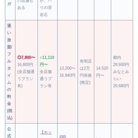
の店舗も
か、バ
ガ
ある
リの溶
岩石
通
い
放
題/
フ
◎
7,800〜
○11,110
都内
ル
有明店
16,800円
円〜
28,600円
タ
13,200〜
は2万
14,520
(全店舗通
全店舗
みなとみ
イ
16,940円
円前後
円〜
うプラン
通うプ
らい
ム
(推定)
有)
ラン有
20,680円
の
料
金
(税
込)
公
【ホッ
式
zen