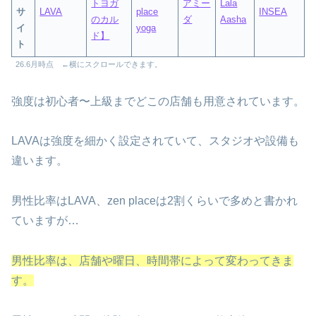
トヨガ
アミー
Lala
サ
LAVA
place
INSEA
のカル
ダ
Aasha
イ
yoga
ド】
ト
26.6月時点 ←横にスクロールできます。
強度は初心者〜上級までどこの店舗も用意されています。
LAVAは強度を細かく設定されていて、スタジオや設備も
違います。
男性比率はLAVA、zen placeは2割くらいで多めと書かれ
ていますが…
男性比率は、店舗や曜日、時間帯によって変わってきま
す。